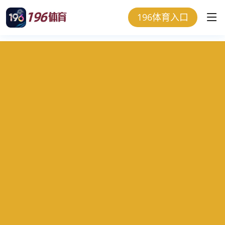
196体育入口