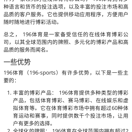
种语言和货币的投注选项，以及丰富的投注市场和高
品质的客户服务。它也提供移动应用程序，方便用户
随时随地进行博彩活动。
总之， 196体育是一家备受信任的在线体育博彩公
司，以其全球范围内的牌照、多元化的博彩产品和高
品质的服务而闻名。
一些优势
196体育（196-sports）有许多优势，以下是一些主
要的：
丰富的博彩产品： 196体育提供多种类型的博彩
产品，包括体育博彩、赛马博彩、在线娱乐和虚
拟体育等。它在体育博彩市场中拥有超过60种体
育运动和赛事，同时提供数千个投注市场，让用
户有更多的选择。
全球化的牌照： 196体育在全球范围内拥有超过2