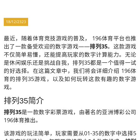
18/12/2323
最近，随着体育竞技游戏的普及， 196体育平台也推
出了一款备受欢迎的数字游戏——
排列35
。这款游戏
不仅简单易懂，还能提高玩家的数字计算能力。无论
是休闲娱乐还是挑战自我，排列35都是一个值得一试
的好选择。在这篇文章中，我们将会详细介绍 196体
育的排列35游戏，以及如何玩转这款有趣的数字游
戏。
排列35简介
排列35
是一款数字彩票游戏，由著名的亚洲博彩公司
196体育推出。
该游戏的玩法简单，玩家需要从01-35的数字中选择5