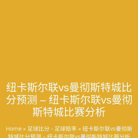
纽卡斯尔联vs曼彻斯特城比
分预测 – 纽卡斯尔联vs曼彻
斯特城比赛分析
Home
»
足球比分 - 足球赔率
»
纽卡斯尔联vs曼彻斯
特城比分预测 – 纽卡斯尔联vs曼彻斯特城比赛分析