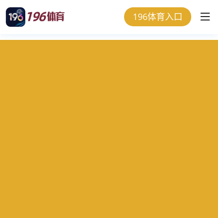
196体育入口