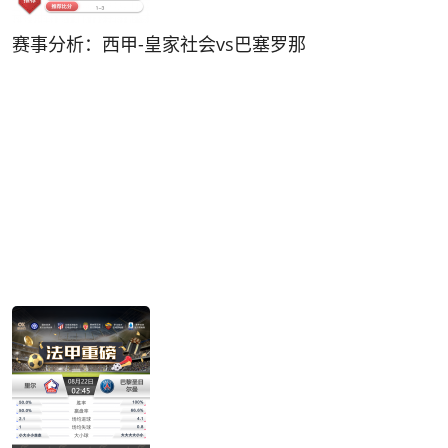
赛事分析：西甲-皇家社会vs巴塞罗那