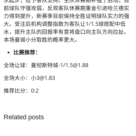
前球队守强攻弱，反观客队休赛期重金引进哈兰德实
力得到提升，新赛季目前保持全胜证明球队实力的强
大。受注后机构调整指数为客队让1/1.5球搭配中低
水，提升主队的回报率有意将盘口向主队方向拉扯。
本场曼城小分取胜的概率更大。
比赛推荐：
全场让球：曼彻斯特城-1/1.5@1.88
全场大小：小3@1.83
推荐比分：0:2
Related posts