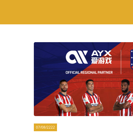
07/08/2222