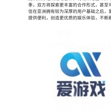
季，双方将探索更丰富的合作形式，甚至
信在亚洲拥有较为深厚的用户基础之后，
提供便利，创造更优质的娱乐体验，不断