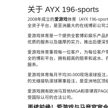
关于 AYX 196-sports
2008年成立的
爱游戏
体育（AYX 196-s
全资子平台，是亚洲最大的在线博彩公司
爱游戏体育是一个提供全套博彩娱乐产品
优质的服务以及雄厚的实力，推出后便深
爱游戏体育重视每一位客户，为每位客户
全的博彩平台，拥有超高的赔率和返水、
服务。
爱游戏体育每月平均30.000现场滚球投
的无缝接轨滚球赛事投注，是亚洲地区顶
爱游戏拥有欧洲马耳他MGA和菲律宾PA
受国际认可的合法公司。
再续前缘！爱游戏与马竞官宣