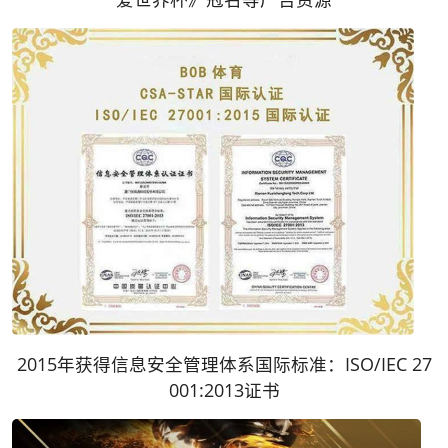
2015年获得信息安全管理体系国际标准：ISO/IEC 27
001:2013证书