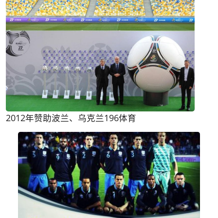
2012年赞助波兰、乌克兰196体育