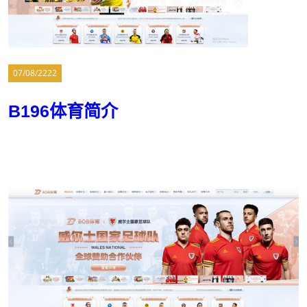
07/08/2222
B196体育简介