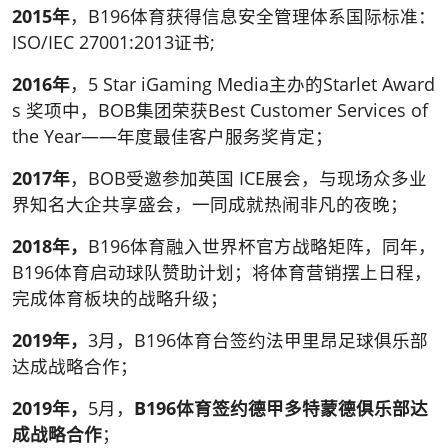
2015
年
，B196体育获得信息安全管理体系国际标准：
ISO/IEC 27001:2013证书;
2016
年
，5 Star iGaming Media主办的Starlet Award
s 奖项中，BOB集团荣获Best Customer Services of
the Year——年度最佳客户服务奖肯定；
2017
年
，BOB受邀参加英国 ICE展会，与现场众多业
界知名大企共享盛会，一同成就热闹非凡的夜晚；
2018
年，
B196体育融入世界杯官方战略矩阵，同年，
B196体育启动球队赞助计划；将体育营销摆上日程，
完成体育板块的战略升级；
2019
年，
3月，B196体育台签约法甲里昂足球俱乐部
达成战略合作；
2019
年，
5月，
B196体育签约德甲多特蒙德俱乐部达
成战略合作
；