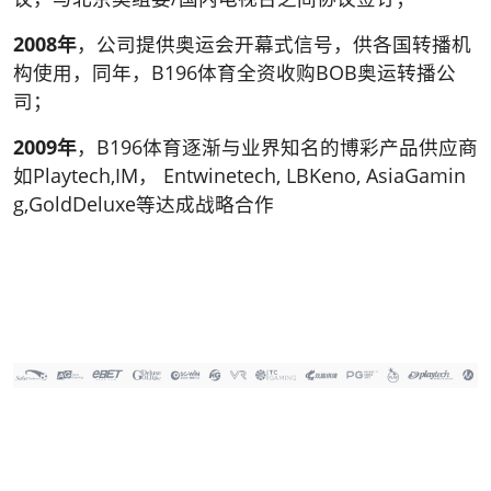
2008
年
，公司提供奥运会开幕式信号，供各国转播机
构使用，同年，B196体育全资收购BOB奥运转播公
司；
2009
年
，B196体育逐渐与业界知名的博彩产品供应商
如Playtech,IM， Entwinetech, LBKeno, AsiaGamin
g,GoldDeluxe等达成战略合作