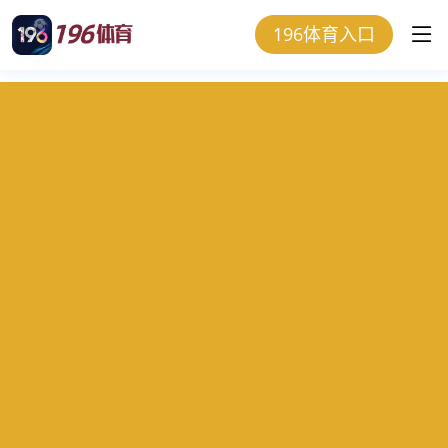
196体育入口