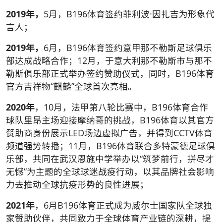
2019
年，
5月，B196体育签约菲利波·因扎吉为形象代
言人；
2019年，
6月，B196体育签约意甲那不勒斯足球俱乐
部达成战略合作；12月，于意大利那不勒斯市与那不
勒斯俱乐部正式举办签约赞助仪式，同时，B196体育
官方吉祥物“麒麟”全球首次亮相。
2020
年
，10月，法甲第八轮比赛中，B196体育合作
球队里昂主场迎接摩纳哥的挑战，B196体育以其官方
赞助商身份展示LED场边虚拟广告，并得到CCTV体育
频道强势转播；11月，B196体育联合多特蒙德足球俱
乐部，共同在武汉恩施中学举办以“筑梦前行，拼尽才
无憾”为主题的全球球迷战疫行动，以其品牌社会影响
力去推动全球抗疫形势的良性进展；
2021
年
，6月B196体育正式成为威尔士国家队全球独
家赞助伙伴，共同致力于全球体育产业链的深耕，提