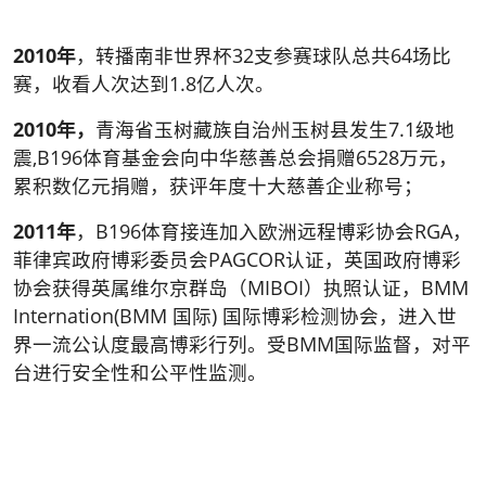
2010
年
，转播南非世界杯32支参赛球队总共64场比
赛，收看人次达到1.8亿人次。
2010
年，
青海省玉树藏族自治州玉树县发生7.1级地
震,B196体育基金会向中华慈善总会捐赠6528万元，
累积数亿元捐赠，获评年度十大慈善企业称号；
2011
年
，B196体育接连加入欧洲远程博彩协会RGA，
菲律宾政府博彩委员会PAGCOR认证，英国政府博彩
协会获得英属维尔京群岛（MIBOI）执照认证，BMM
Internation(BMM 国际) 国际博彩检测协会，进入世
界一流公认度最高博彩行列。受BMM国际监督，对平
台进行安全性和公平性监测。